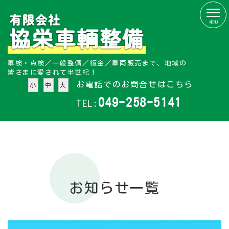
MENU
車検・点検／一般整備／鈑金／車両販売まで、地域の
皆さまに愛されて半世紀！
お電話でのお問合せはこちら
小
中
大
049-258-5141
TEL:
お知らせ
一覧