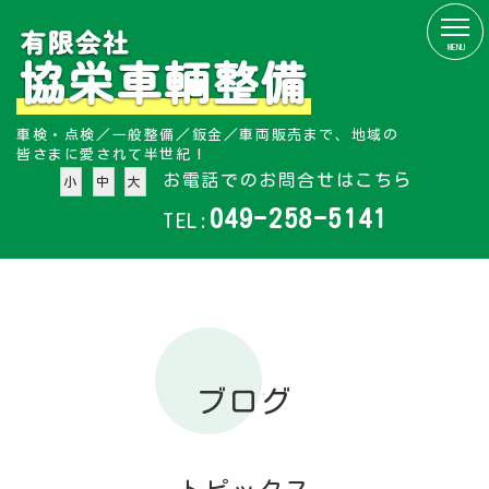
MENU
車検・点検／一般整備／鈑金／車両販売まで、地域の
皆さまに愛されて半世紀！
お電話でのお問合せはこちら
小
中
大
049-258-5141
TEL:
ブログ