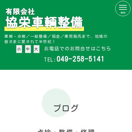
MENU
車検・点検／一般整備／鈑金／車両販売まで、地域の
皆さまに愛されて半世紀！
お電話でのお問合せはこちら
小
中
大
049-258-5141
TEL:
ブログ